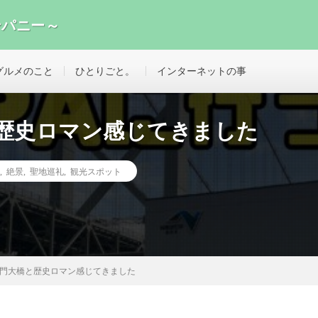
ンパニー～
ことを秘書が調べます。
グルメのこと
ひとりごと。
インターネットの事
と歴史ロマン感じてきました
,
絶景
,
聖地巡礼
,
観光スポット
関門大橋と歴史ロマン感じてきました