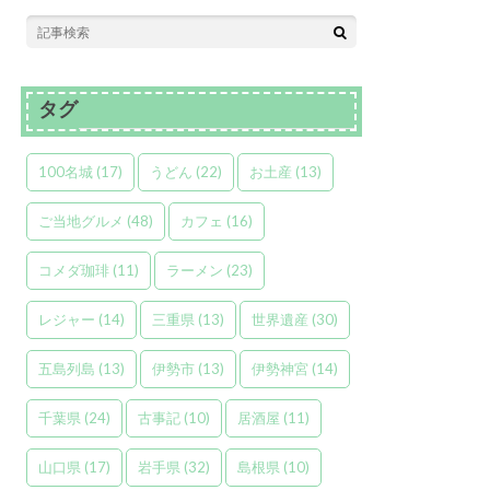
タグ
100名城
(17)
うどん
(22)
お土産
(13)
ご当地グルメ
(48)
カフェ
(16)
コメダ珈琲
(11)
ラーメン
(23)
レジャー
(14)
三重県
(13)
世界遺産
(30)
五島列島
(13)
伊勢市
(13)
伊勢神宮
(14)
千葉県
(24)
古事記
(10)
居酒屋
(11)
山口県
(17)
岩手県
(32)
島根県
(10)