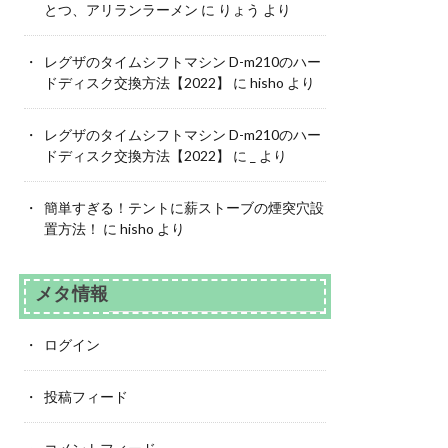
とつ、アリランラーメン
に
りょう
より
レグザのタイムシフトマシン D-m210のハー
ドディスク交換方法【2022】
に
hisho
より
レグザのタイムシフトマシン D-m210のハー
ドディスク交換方法【2022】
に
_
より
簡単すぎる！テントに薪ストーブの煙突穴設
置方法！
に
hisho
より
メタ情報
ログイン
投稿フィード