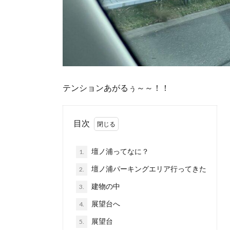
テンションあがるぅ～～！！
目次
壇ノ浦ってなに？
1.
壇ノ浦パーキングエリア行ってきた
2.
建物の中
3.
展望台へ
4.
展望台
5.