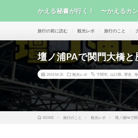
かえる秘書が行く！ 〜かえるカ
旅行、グルメ、ガジェット、気になったこと、いろんな
旅行の前に読む
観光レポ
旅行のこと
壇ノ浦PAで関門大橋
2024.04.26
観光レポ
下関市
,
山口県
,
歴史
,
海
旅行のこと
観光レポ
壇ノ浦PAで
HOME