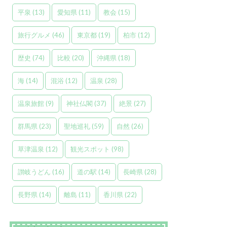
平泉
(13)
愛知県
(11)
教会
(15)
旅行グルメ
(46)
東京都
(19)
柏市
(12)
歴史
(74)
比較
(20)
沖縄県
(18)
海
(14)
混浴
(12)
温泉
(28)
温泉旅館
(9)
神社仏閣
(37)
絶景
(27)
群馬県
(23)
聖地巡礼
(59)
自然
(26)
草津温泉
(12)
観光スポット
(98)
讃岐うどん
(16)
道の駅
(14)
長崎県
(28)
長野県
(14)
離島
(11)
香川県
(22)