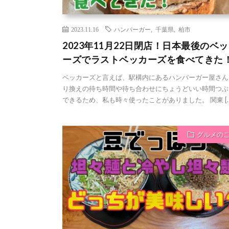
2023.11.16
ハンバーガー
,
千葉県
,
柏市
2023年11月22日閉店！日本最後のベ
ーズでラストベッカーズを食べてきた
ベッカーズと言えば、駅構内にあるハンバーガー屋さん
り換えの待ち時間や待ち合わせにちょうどいい時間つぶ
できるため、私も時々使ったことがありました。 関東 […
グルメの