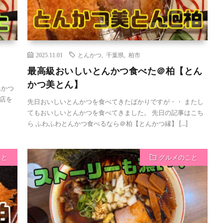
2025.11.01
とんかつ
,
千葉県
,
柏市
最高級おいしいとんかつ食べた＠柏【とん
かつ美とん】
んかつ
店を
先日おいしいとんかつを食べてきたばかりですが・・ またし
てもおいしいとんかつを食べてきました。 先日の記事はこち
ら ふわふわとんかつ食べるなら＠柏【とんかつ縁】 […]
こと
グルメのこと