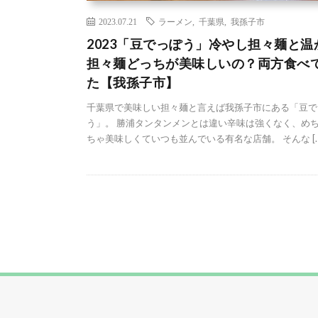
2023.07.21
ラーメン
,
千葉県
,
我孫子市
2023「豆でっぽう」冷やし担々麺と温
担々麺どっちが美味しいの？両方食べ
た【我孫子市】
千葉県で美味しい担々麺と言えば我孫子市にある「豆で
う」。 勝浦タンタンメンとは違い辛味は強くなく、め
ちゃ美味しくていつも並んでいる有名な店舗。 そんな […