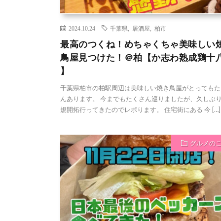
2024.10.24
千葉県
,
居酒屋
,
柏市
最高のつくね！めちゃくちゃ美味しい
鳥屋見つけた！＠柏【か志わ熟成鶏十
】
千葉県柏市の柏駅周辺は美味しい焼き鳥屋がとってもた
んあります。 今までもたくさん巡りましたが、久しぶ
規開拓行ってきたのでレポります。 住宅街にある 今 […]
グルメの