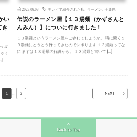
2023.06.08
テレビで紹介された店
,
ラーメン
,
千葉県
かい
伝説のラーメン屋【１３湯麺（かずさんと
てき
んみん）】についに行きました！
１３湯麺というラーメン屋をご存じでしょうか。 噂に聞く１
３湯麺にとうとう行ってきたのでレポります １３湯麺ってな
っぽ
に まずは１３湯麺の解説から。 １３湯麺と書いて […]
ちゃく
]
1
…
3
NEXT
Back to Top