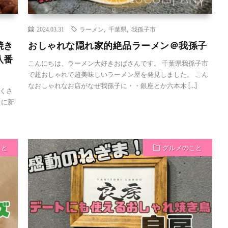
2024.03.31
ラーメン
,
千葉県
,
我孫子市
焼き
おしゃれな隠れ家的絶品ラーメン＠我孫子
八番
こんにちは、ラーメン大好きおばさんです。 千葉県我孫子市
で超おしゃれで超美味しいラーメン屋を発見しました。 こん
なおしゃれなお店がなぜ我孫子に・・銀座とか六本木 […]
くさ
りに新
こと
グルメのこと