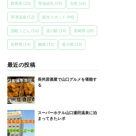
群馬県
(23)
聖地巡礼
(59)
自然
(26)
草津温泉
(12)
観光スポット
(98)
讃岐うどん
(16)
道の駅
(14)
長崎県
(28)
長野県
(14)
離島
(11)
香川県
(22)
最近の投稿
長州居酒屋で山口グルメを堪能す
る
スーパーホテル山口湯田温泉に泊
まってきたレポ