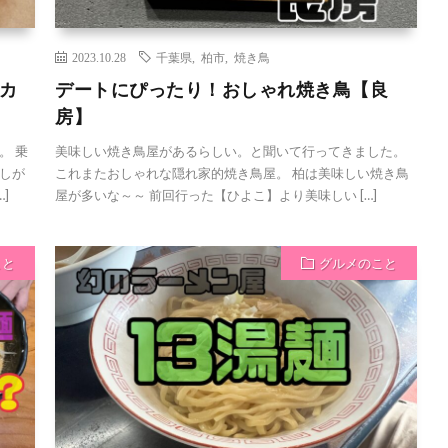
2023.10.28
千葉県
,
柏市
,
焼き鳥
ッカ
デートにぴったり！おしゃれ焼き鳥【良
！
房】
。 乗
美味しい焼き鳥屋があるらしい。と聞いて行ってきました。
しが
これまたおしゃれな隠れ家的焼き鳥屋。 柏は美味しい焼き鳥
]
屋が多いな～～ 前回行った【ひよこ】より美味しい […]
こと
グルメのこと