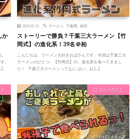
2025.05.31
ラーメン
,
千葉県
,
柏市
んか
ストーリーで勝負？千葉三大ラーメン【竹
岡式】の進化系！39名＠柏
し
こんにちは。ラーメン大好きおばさんです。今回は千葉三大
です。
ラーメンのひとつ、【竹岡式】の、進化系を食べてきまし
]
た！ 千葉三大ラーメンってなに はい、お […]
こと
グルメのこと