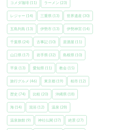
コメダ珈琲
(11)
ラーメン
(23)
レジャー
(14)
三重県
(13)
世界遺産
(30)
五島列島
(13)
伊勢市
(13)
伊勢神宮
(14)
千葉県
(24)
古事記
(10)
居酒屋
(11)
山口県
(17)
岩手県
(32)
島根県
(10)
平泉
(13)
愛知県
(11)
教会
(15)
旅行グルメ
(46)
東京都
(19)
柏市
(12)
歴史
(74)
比較
(20)
沖縄県
(18)
海
(14)
混浴
(12)
温泉
(28)
温泉旅館
(9)
神社仏閣
(37)
絶景
(27)