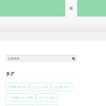
タグ
100名城
(17)
うどん
(22)
お土産
(13)
ご当地グルメ
(48)
カフェ
(16)