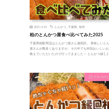
2025.11.01
とんかつ
,
千葉県
,
柏市
柏のとんかつ屋食べ比べてみた2025
千葉県柏駅周辺はとんかつ屋さん激戦区。 美味しいと
屋さんが数多くありますが、その中でも特別おいしいお
教えていただいたので行ってきました！ とんかつ縁 […]
グルメの