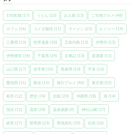
100名城
(17)
うどん
(22)
お土産
(13)
ご当地グルメ
(48)
カフェ
(16)
コメダ珈琲
(11)
ラーメン
(23)
レジャー
(14)
三重県
(13)
世界遺産
(30)
五島列島
(13)
伊勢市
(13)
伊勢神宮
(14)
千葉県
(24)
古事記
(10)
居酒屋
(11)
山口県
(17)
岩手県
(32)
島根県
(10)
平泉
(13)
愛知県
(11)
教会
(15)
旅行グルメ
(46)
東京都
(19)
柏市
(12)
歴史
(74)
比較
(20)
沖縄県
(18)
海
(14)
混浴
(12)
温泉
(28)
温泉旅館
(9)
神社仏閣
(37)
絶景
(27)
群馬県
(23)
聖地巡礼
(59)
自然
(26)