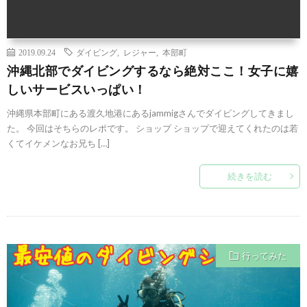
2019.09.24
ダイビング
,
レジャー
,
本部町
沖縄北部でダイビングするなら絶対ここ！女子に嬉
しいサービスいっぱい！
沖縄県本部町にある渡久地港にあるjammigさんでダイビングしてきまし
た。 今回はそちらのレポです。 ショップ ショップで迎えてくれたのは若
くてイケメンなお兄ち […]
続きを読む
行ってみた