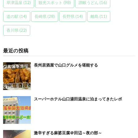
草津温泉
(12)
観光スポット
(98)
讃岐うどん
(16)
道の駅
(14)
長崎県
(28)
長野県
(14)
離島
(11)
香川県
(22)
最近の投稿
長州居酒屋で山口グルメを堪能する
スーパーホテル山口湯田温泉に泊まってきたレポ
激辛すぎる麻婆豆腐＠田辺～夜の部～