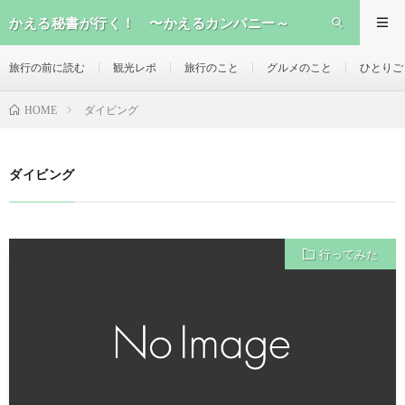
かえる秘書が行く！ 〜かえるカンパニー～
旅行の前に読む
観光レポ
旅行のこと
グルメのこと
ひとりご
ダイビング
HOME
ダイビング
行ってみた