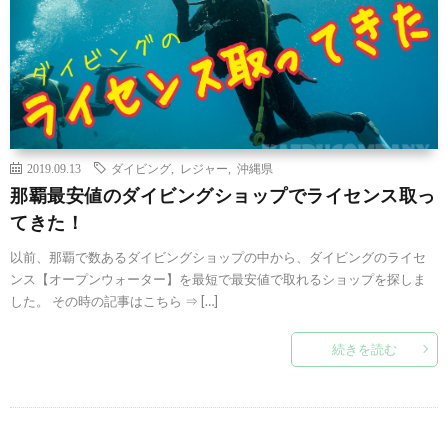
2019.09.13
ダイビング
,
レジャー
,
沖縄県
那覇最安値のダイビングショップでライセンス取っ
てきた！
以前、那覇で数あるダイビングショップの中から、ダイビングのライセ
ンス【オープンウォーター】を最短で最安値で取れるショップを探しま
した。 その時の記事はこちら ⇒ […]
続きを読む