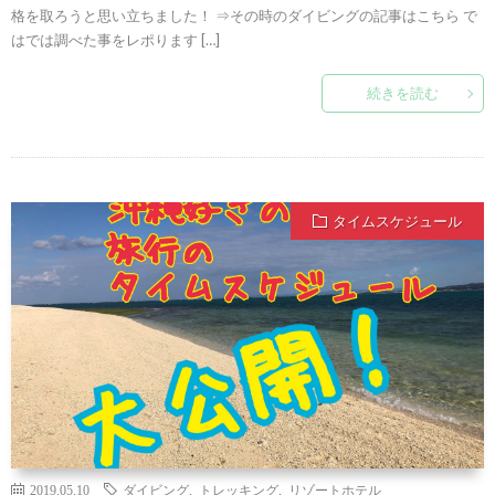
格を取ろうと思い立ちました！ ⇒その時のダイビングの記事はこちら で
はでは調べた事をレポります […]
続きを読む
タイムスケジュール
2019.05.10
ダイビング
,
トレッキング
,
リゾートホテル